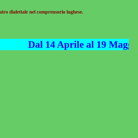
atro dialettale nel comprensorio lughese.
Dal 14 Aprile al 19 Maggio