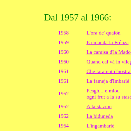
Dal 1957 al 1966:
1958
L'ora de' quaiôn
1959
E cmanda la Frênza
1960
La camisa d'la Mado
1960
Quand cal và in vile
1961
Che taramot d'nostra
1961
La fameja d'Imbarlé
Pesgh... e mlou
1962
ogni frut a la su stas
1962
A la stazion
1962
La biduneda
1964
L'ingambarlé