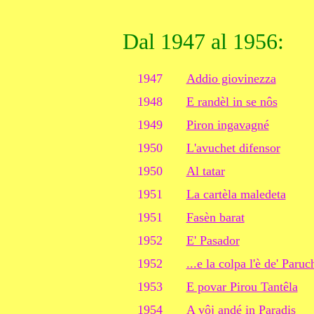
Dal 1947 al 1956:
1947
Addio giovinezza
1948
E randèl in se nôs
1949
Piron ingavagné
1950
L'avuchet difensor
1950
Al tatar
1951
La cartèla maledeta
1951
Fasèn barat
1952
E' Pasador
1952
...e la colpa l'è de' Paruc
1953
E povar Pirou Tantêla
1954
A vôj andé in Paradis